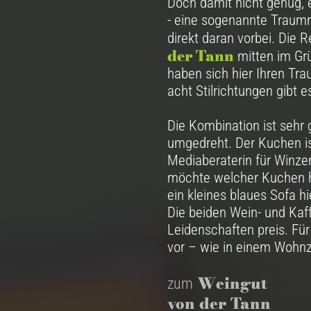
Doch damit nicht genug, 
- eine sogenannte Traum
direkt daran vorbei. Die 
der Tann
mitten im Gr
haben sich hier Ihren Tra
acht Stilrichtungen gibt e
Die Kombination ist sehr
umgedreht. Der Kuchen i
Mediaberaterin für Winzer
möchte welcher Kuchen he
ein kleines blaues Sofa h
Die beiden Wein- und Kaff
Leidenschaften preis. Für
vor – wie in einem Woh
Weingut
zum
von der Tann