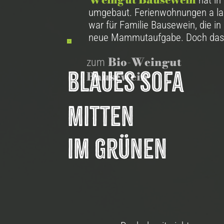
hat in
umgebaut. Ferienwohnungen a la z
war für Familie Bausewein, die in d
neue Mammutaufgabe. Doch das E
Bio-Weingut
zum
Blaues Sofa
Bausewein
mitten
im Grünen