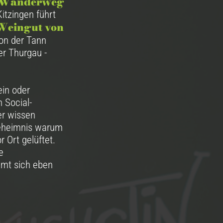
Wanderweg
tzingen führt
Weingut von
on der Tann
er Thurgau -
in oder
 Social-
er wissen
Geheimnis warum
 Ort gelüftet.
e
mmt sich eben