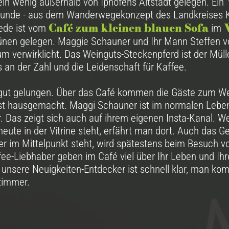
ein wenig außerhalb von Iphofens Altstadt gelegen. Ein
runde - aus dem Wanderwegekonzept des Landkreises Ki
Café zum kleinen blauen Sofa
Rede ist vom
im
ünen gelegen. Maggie Schauner und Ihr Mann Steffen v
um verwirklicht. Das Weinguts-Steckenpferd ist der Müll
s an der Zahl und die Leidenschaft für Kaffee.
 gut gelungen. Über das Café kommen die Gäste zum We
st hausgemacht. Maggi Schauner ist im normalen Leben
. Das zeigt sich auch auf ihrem eigenen Insta-Kanal. W
ute in der Vitrine steht, erfährt man dort. Auch das 
ier im Mittelpunkt steht, wird spätestens beim Besuch vor
ee-Liebhaber geben im Café viel über Ihr Leben und Ihr
 unsere Neuigkeiten-Entdecker ist schnell klar, man ko
nzimmer.