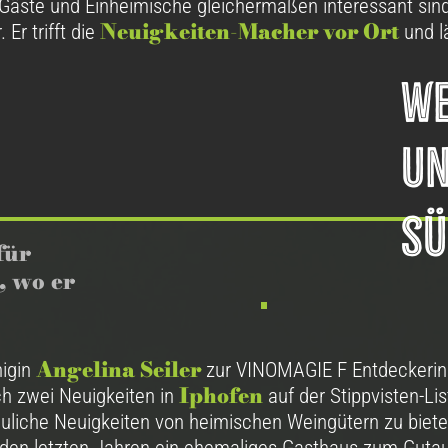
r Gäste und Einheimische gleichermaßen interessant sind.
Neuigkeiten-Macher vor Ort
 Er trifft die
und l
we
u
s
für
, wo er
Angelina Seiler
nigin
zur VINOMAGIE F Entdeckeri
Iphofen
ch zwei Neuigkeiten in
auf der Stippvisten-Lis
auliche Neuigkeiten von heimischen Weingütern zu biet