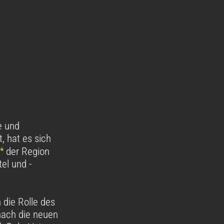
e und
, hat es sich
“
der Region
el und -
 die Rolle des
ach die neuen