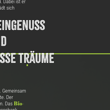
 Dabei ist er
ädt sich
ingenuss
nd
üße träume
n. Gemeinsam
te. Der
Bio-
en. Das